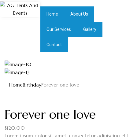
Home
About Us
Our Services
Gallery
Contact
Home
Birthday
Forever one love
Forever one love
$
120.00
Lorem ipsum dolor sit amet, consectetur adipiscing elit,