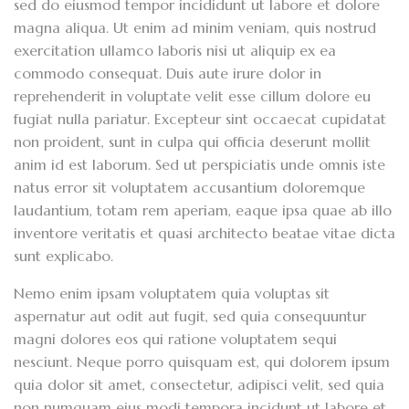
sed do eiusmod tempor incididunt ut labore et dolore
magna aliqua. Ut enim ad minim veniam, quis nostrud
exercitation ullamco laboris nisi ut aliquip ex ea
commodo consequat. Duis aute irure dolor in
reprehenderit in voluptate velit esse cillum dolore eu
fugiat nulla pariatur. Excepteur sint occaecat cupidatat
non proident, sunt in culpa qui officia deserunt mollit
anim id est laborum. Sed ut perspiciatis unde omnis iste
natus error sit voluptatem accusantium doloremque
laudantium, totam rem aperiam, eaque ipsa quae ab illo
inventore veritatis et quasi architecto beatae vitae dicta
sunt explicabo.
Nemo enim ipsam voluptatem quia voluptas sit
aspernatur aut odit aut fugit, sed quia consequuntur
magni dolores eos qui ratione voluptatem sequi
nesciunt. Neque porro quisquam est, qui dolorem ipsum
quia dolor sit amet, consectetur, adipisci velit, sed quia
non numquam eius modi tempora incidunt ut labore et