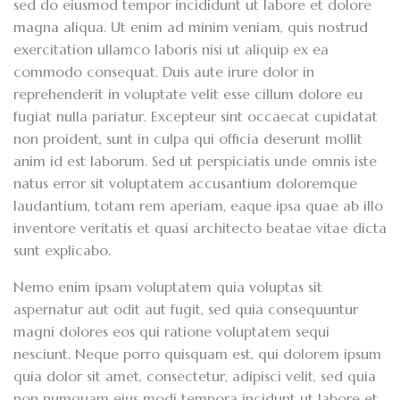
sed do eiusmod tempor incididunt ut labore et dolore
magna aliqua. Ut enim ad minim veniam, quis nostrud
exercitation ullamco laboris nisi ut aliquip ex ea
commodo consequat. Duis aute irure dolor in
reprehenderit in voluptate velit esse cillum dolore eu
fugiat nulla pariatur. Excepteur sint occaecat cupidatat
non proident, sunt in culpa qui officia deserunt mollit
anim id est laborum. Sed ut perspiciatis unde omnis iste
natus error sit voluptatem accusantium doloremque
laudantium, totam rem aperiam, eaque ipsa quae ab illo
inventore veritatis et quasi architecto beatae vitae dicta
sunt explicabo.
Nemo enim ipsam voluptatem quia voluptas sit
aspernatur aut odit aut fugit, sed quia consequuntur
magni dolores eos qui ratione voluptatem sequi
nesciunt. Neque porro quisquam est, qui dolorem ipsum
quia dolor sit amet, consectetur, adipisci velit, sed quia
non numquam eius modi tempora incidunt ut labore et