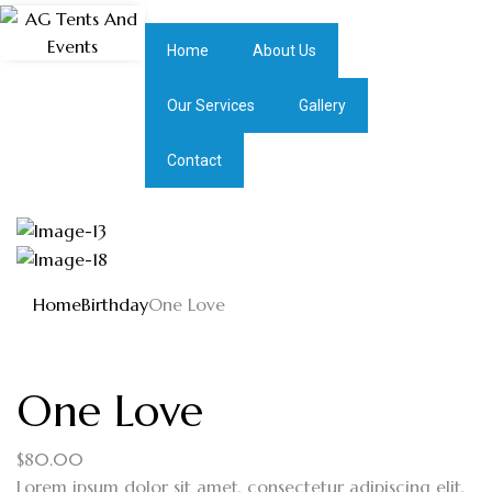
Home
About Us
Our Services
Gallery
Contact
Home
Birthday
One Love
One Love
$
80.00
Lorem ipsum dolor sit amet, consectetur adipiscing elit,