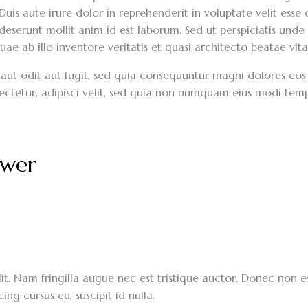
is aute irure dolor in reprehenderit in voluptate velit esse c
 deserunt mollit anim id est laborum. Sed ut perspiciatis unde
 ab illo inventore veritatis et quasi architecto beatae vita
aut odit aut fugit, sed quia consequuntur magni dolores eos
sectetur, adipisci velit, sed quia non numquam eius modi te
ower
it. Nam fringilla augue nec est tristique auctor. Donec non e
ing cursus eu, suscipit id nulla.