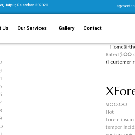
r, Jaipur, Rajasthan 302020
ageventan
t Us
Our Services
Gallery
Contact
Home
Birt
Rated
5.00
o
(
1
customer r
XFore
$
100.00
Hot
Lorem ipsum 
tempor incid
veniam, quis 